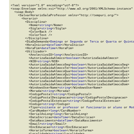
<?xml version="1.0" encoding="utf-8"?>

<soap:Envelope xmlns:xsi="http://www.w3.org/2001/XMLSchema-instance" 
  <soap:Body>

    <SalvarHorarioSalaProfessor xmlns="http://tempuri.org/">

      <horario>

        <Disciplina>

          <Nome>
string
</Nome>

          <Sigla>
string
</Sigla>

          <ColorBack />

          <ColorText />

        </Disciplina>

        <DiaDaSemanda>
Domingo
 or 
Segunda
 or 
Terca
 or 
Quarta
 or 
Quint
        <HoraInicio>
dateTime
</HoraInicio>

        <HoraFim>
dateTime
</HoraFim>

        <Utilizador>

          <AnolectivoID>
long
</AnolectivoID>

          <AutorizaSaidaAlmoco>
boolean
</AutorizaSaidaAlmoco>

          <NIB>
string
</NIB>

          <AutorizaSaidaAlmocoSeg>
boolean
</AutorizaSaidaAlmocoSeg>

          <AutorizaSaidaAlmocoTer>
boolean
</AutorizaSaidaAlmocoTer>

          <AutorizaSaidaAlmocoQua>
boolean
</AutorizaSaidaAlmocoQua>

          <AutorizaSaidaAlmocoQui>
boolean
</AutorizaSaidaAlmocoQui>

          <AutorizaSaidaAlmocoSex>
boolean
</AutorizaSaidaAlmocoSex>

          <AutorizaSaidaAlmocoSab>
boolean
</AutorizaSaidaAlmocoSab>

          <AutorizaSaidaAlmocoDom>
boolean
</AutorizaSaidaAlmocoDom>

          <WindowsUserName>
string
</WindowsUserName>

          <Morada>
string
</Morada>

          <CodigoPostal>
string
</CodigoPostal>

          <CodigoPostalDesignacao>
string
</CodigoPostalDesignacao>

          <CodigoPostalExtencao>
string
</CodigoPostalExtencao>

          <Codigo>
string
</Codigo>

          <Tipo>
visitante
 or 
professor
 or 
funcionario
 or 
aluno
 or 
Mo
          <CardNumber>
long
</CardNumber>

          <SerialAsLong>
long
</SerialAsLong>

          <DataIncricao>
dateTime
</DataIncricao>

          <DataNascimento>
dateTime
</DataNascimento>

          <Email>
string
</Email>

          <EncEducacao>
string
</EncEducacao>

          <HorarioTurma>
boolean
</HorarioTurma>

          <Localidade>
string
</Localidade>
