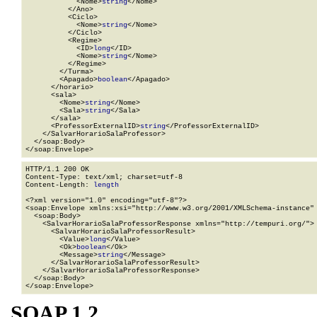
            <Nome>
string
</Nome>

          </Ano>

          <Ciclo>

            <Nome>
string
</Nome>

          </Ciclo>

          <Regime>

            <ID>
long
</ID>

            <Nome>
string
</Nome>

          </Regime>

        </Turma>

        <Apagado>
boolean
</Apagado>

      </horario>

      <sala>

        <Nome>
string
</Nome>

        <Sala>
string
</Sala>

      </sala>

      <ProfessorExternalID>
string
</ProfessorExternalID>

    </SalvarHorarioSalaProfessor>

  </soap:Body>

</soap:Envelope>
HTTP/1.1 200 OK

Content-Type: text/xml; charset=utf-8

Content-Length: 
length
<?xml version="1.0" encoding="utf-8"?>

<soap:Envelope xmlns:xsi="http://www.w3.org/2001/XMLSchema-instance" 
  <soap:Body>

    <SalvarHorarioSalaProfessorResponse xmlns="http://tempuri.org/">

      <SalvarHorarioSalaProfessorResult>

        <Value>
long
</Value>

        <Ok>
boolean
</Ok>

        <Message>
string
</Message>

      </SalvarHorarioSalaProfessorResult>

    </SalvarHorarioSalaProfessorResponse>

  </soap:Body>

</soap:Envelope>
SOAP 1.2