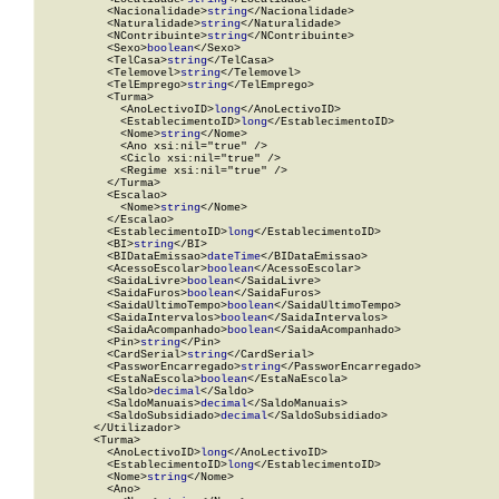
          <Nacionalidade>
string
</Nacionalidade>

          <Naturalidade>
string
</Naturalidade>

          <NContribuinte>
string
</NContribuinte>

          <Sexo>
boolean
</Sexo>

          <TelCasa>
string
</TelCasa>

          <Telemovel>
string
</Telemovel>

          <TelEmprego>
string
</TelEmprego>

          <Turma>

            <AnoLectivoID>
long
</AnoLectivoID>

            <EstablecimentoID>
long
</EstablecimentoID>

            <Nome>
string
</Nome>

            <Ano xsi:nil="true" />

            <Ciclo xsi:nil="true" />

            <Regime xsi:nil="true" />

          </Turma>

          <Escalao>

            <Nome>
string
</Nome>

          </Escalao>

          <EstablecimentoID>
long
</EstablecimentoID>

          <BI>
string
</BI>

          <BIDataEmissao>
dateTime
</BIDataEmissao>

          <AcessoEscolar>
boolean
</AcessoEscolar>

          <SaidaLivre>
boolean
</SaidaLivre>

          <SaidaFuros>
boolean
</SaidaFuros>

          <SaidaUltimoTempo>
boolean
</SaidaUltimoTempo>

          <SaidaIntervalos>
boolean
</SaidaIntervalos>

          <SaidaAcompanhado>
boolean
</SaidaAcompanhado>

          <Pin>
string
</Pin>

          <CardSerial>
string
</CardSerial>

          <PassworEncarregado>
string
</PassworEncarregado>

          <EstaNaEscola>
boolean
</EstaNaEscola>

          <Saldo>
decimal
</Saldo>

          <SaldoManuais>
decimal
</SaldoManuais>

          <SaldoSubsidiado>
decimal
</SaldoSubsidiado>

        </Utilizador>

        <Turma>

          <AnoLectivoID>
long
</AnoLectivoID>

          <EstablecimentoID>
long
</EstablecimentoID>

          <Nome>
string
</Nome>

          <Ano>
