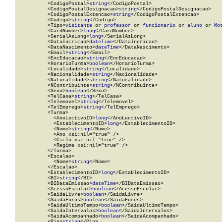
          <CodigoPostal>
string
</CodigoPostal>

          <CodigoPostalDesignacao>
string
</CodigoPostalDesignacao>

          <CodigoPostalExtencao>
string
</CodigoPostalExtencao>

          <Codigo>
string
</Codigo>

          <Tipo>
visitante
 or 
professor
 or 
funcionario
 or 
aluno
 or 
Mo
          <CardNumber>
long
</CardNumber>

          <SerialAsLong>
long
</SerialAsLong>

          <DataIncricao>
dateTime
</DataIncricao>

          <DataNascimento>
dateTime
</DataNascimento>

          <Email>
string
</Email>

          <EncEducacao>
string
</EncEducacao>

          <HorarioTurma>
boolean
</HorarioTurma>

          <Localidade>
string
</Localidade>

          <Nacionalidade>
string
</Nacionalidade>

          <Naturalidade>
string
</Naturalidade>

          <NContribuinte>
string
</NContribuinte>

          <Sexo>
boolean
</Sexo>

          <TelCasa>
string
</TelCasa>

          <Telemovel>
string
</Telemovel>

          <TelEmprego>
string
</TelEmprego>

          <Turma>

            <AnoLectivoID>
long
</AnoLectivoID>

            <EstablecimentoID>
long
</EstablecimentoID>

            <Nome>
string
</Nome>

            <Ano xsi:nil="true" />

            <Ciclo xsi:nil="true" />

            <Regime xsi:nil="true" />

          </Turma>

          <Escalao>

            <Nome>
string
</Nome>

          </Escalao>

          <EstablecimentoID>
long
</EstablecimentoID>

          <BI>
string
</BI>

          <BIDataEmissao>
dateTime
</BIDataEmissao>

          <AcessoEscolar>
boolean
</AcessoEscolar>

          <SaidaLivre>
boolean
</SaidaLivre>

          <SaidaFuros>
boolean
</SaidaFuros>

          <SaidaUltimoTempo>
boolean
</SaidaUltimoTempo>

          <SaidaIntervalos>
boolean
</SaidaIntervalos>

          <SaidaAcompanhado>
boolean
</SaidaAcompanhado>

          <Pin>
string
</Pin>
