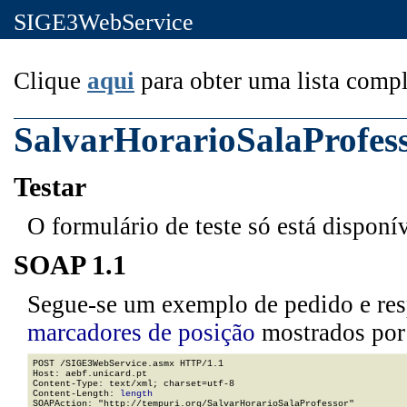
SIGE3WebService
Clique
aqui
para obter uma lista compl
SalvarHorarioSalaProfes
Testar
O formulário de teste só está disponí
SOAP 1.1
Segue-se um exemplo de pedido e resp
marcadores de posição
mostrados por 
POST /SIGE3WebService.asmx HTTP/1.1

Host: aebf.unicard.pt

Content-Type: text/xml; charset=utf-8

Content-Length: 
length
SOAPAction: "http://tempuri.org/SalvarHorarioSalaProfessor"
