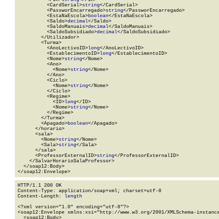
          <CardSerial>
string
</CardSerial>

          <PassworEncarregado>
string
</PassworEncarregado>

          <EstaNaEscola>
boolean
</EstaNaEscola>

          <Saldo>
decimal
</Saldo>

          <SaldoManuais>
decimal
</SaldoManuais>

          <SaldoSubsidiado>
decimal
</SaldoSubsidiado>

        </Utilizador>

        <Turma>

          <AnoLectivoID>
long
</AnoLectivoID>

          <EstablecimentoID>
long
</EstablecimentoID>

          <Nome>
string
</Nome>

          <Ano>

            <Nome>
string
</Nome>

          </Ano>

          <Ciclo>

            <Nome>
string
</Nome>

          </Ciclo>

          <Regime>

            <ID>
long
</ID>

            <Nome>
string
</Nome>

          </Regime>

        </Turma>

        <Apagado>
boolean
</Apagado>

      </horario>

      <sala>

        <Nome>
string
</Nome>

        <Sala>
string
</Sala>

      </sala>

      <ProfessorExternalID>
string
</ProfessorExternalID>

    </SalvarHorarioSalaProfessor>

  </soap12:Body>

</soap12:Envelope>
HTTP/1.1 200 OK

Content-Type: application/soap+xml; charset=utf-8

Content-Length: 
length
<?xml version="1.0" encoding="utf-8"?>

<soap12:Envelope xmlns:xsi="http://www.w3.org/2001/XMLSchema-instance
  <soap12:Body>
