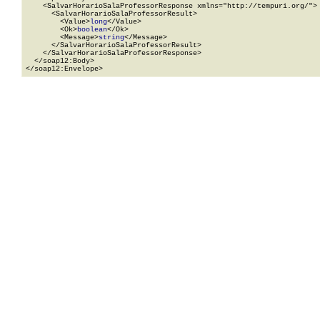
    <SalvarHorarioSalaProfessorResponse xmlns="http://tempuri.org/">

      <SalvarHorarioSalaProfessorResult>

        <Value>
long
</Value>

        <Ok>
boolean
</Ok>

        <Message>
string
</Message>

      </SalvarHorarioSalaProfessorResult>

    </SalvarHorarioSalaProfessorResponse>

  </soap12:Body>

</soap12:Envelope>