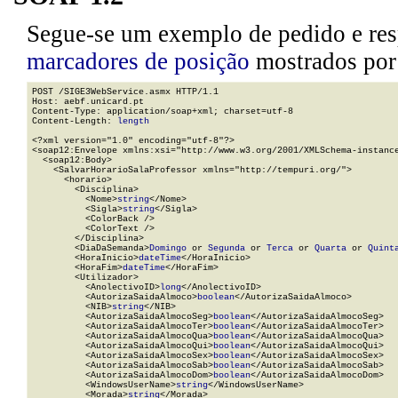
Segue-se um exemplo de pedido e resp
marcadores de posição
mostrados por 
POST /SIGE3WebService.asmx HTTP/1.1

Host: aebf.unicard.pt

Content-Type: application/soap+xml; charset=utf-8

Content-Length: 
length
<?xml version="1.0" encoding="utf-8"?>

<soap12:Envelope xmlns:xsi="http://www.w3.org/2001/XMLSchema-instance
  <soap12:Body>

    <SalvarHorarioSalaProfessor xmlns="http://tempuri.org/">

      <horario>

        <Disciplina>

          <Nome>
string
</Nome>

          <Sigla>
string
</Sigla>

          <ColorBack />

          <ColorText />

        </Disciplina>

        <DiaDaSemanda>
Domingo
 or 
Segunda
 or 
Terca
 or 
Quarta
 or 
Quint
        <HoraInicio>
dateTime
</HoraInicio>

        <HoraFim>
dateTime
</HoraFim>

        <Utilizador>

          <AnolectivoID>
long
</AnolectivoID>

          <AutorizaSaidaAlmoco>
boolean
</AutorizaSaidaAlmoco>

          <NIB>
string
</NIB>

          <AutorizaSaidaAlmocoSeg>
boolean
</AutorizaSaidaAlmocoSeg>

          <AutorizaSaidaAlmocoTer>
boolean
</AutorizaSaidaAlmocoTer>

          <AutorizaSaidaAlmocoQua>
boolean
</AutorizaSaidaAlmocoQua>

          <AutorizaSaidaAlmocoQui>
boolean
</AutorizaSaidaAlmocoQui>

          <AutorizaSaidaAlmocoSex>
boolean
</AutorizaSaidaAlmocoSex>

          <AutorizaSaidaAlmocoSab>
boolean
</AutorizaSaidaAlmocoSab>

          <AutorizaSaidaAlmocoDom>
boolean
</AutorizaSaidaAlmocoDom>

          <WindowsUserName>
string
</WindowsUserName>

          <Morada>
string
</Morada>
